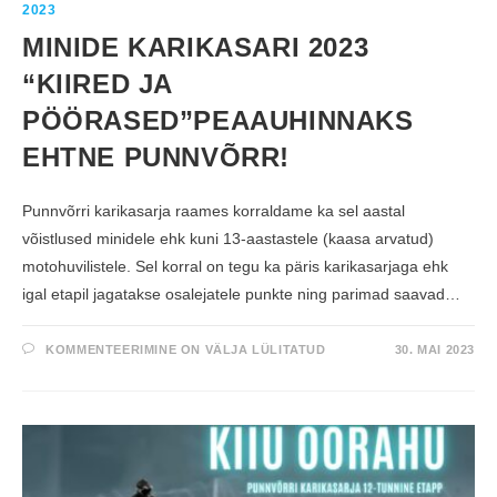
2023
S
T
MINIDE KARIKASARI 2023
V
U
S
“KIIRED JA
E
4
PÖÖRASED”PEAAUHINNAKS
.
E
T
EHTNE PUNNVÕRR!
A
P
P
J
Punnvõrri karikasarja raames korraldame ka sel aastal
A
M
võistlused minidele ehk kuni 13-aastastele (kaasa arvatud)
I
N
motohuvilistele. Sel korral on tegu ka päris karikasarjaga ehk
I
D
igal etapil jagatakse osalejatele punkte ning parimad saavad…
E
S
Õ
I
M
KOMMENTEERIMINE ON VÄLJA LÜLITATUD
30. MAI 2023
T
I
“
N
R
I
A
D
I
E
D
K
I
A
K
R
R
I
O
K