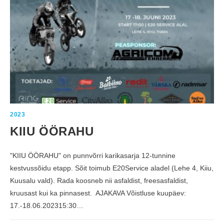
S
A
S
S
I
A
R
R
A
I
J
2
A
0
L
2
”
3
“
K
I
I
R
E
D
J
2023
A
P
KIIU ÖÖRAHU
Ö
Ö
R
A
"KIIU ÖÖRAHU" on punnvõrri karikasarja 12-tunnine
S
E
kestvussõidu etapp. Sõit toimub E20Service aladel (Lehe 4, Kiiu,
D
”
Kuusalu vald). Rada koosneb nii asfaldist, freesasfaldist,
P
E
kruusast kui ka pinnasest. AJAKAVA Võistluse kuupäev:
A
A
17.-18.06.202315:30…
U
H
I