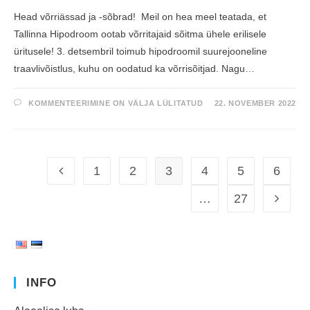
Head võrriässad ja -sõbrad! Meil on hea meel teatada, et
Tallinna Hipodroom ootab võrritajaid sõitma ühele erilisele
üritusele! 3. detsembril toimub hipodroomil suurejooneline
traavlivõistlus, kuhu on oodatud ka võrrisõitjad. Nagu…
P
KOMMENTEERIMINE ON VÄLJA LÜLITATUD
22. NOVEMBER 2022
U
N
N
V
Õ
R
R
1
2
3
4
5
6
I
D
K
…
27
I
H
U
T
A
V
A
D
H
INFO
I
P
O