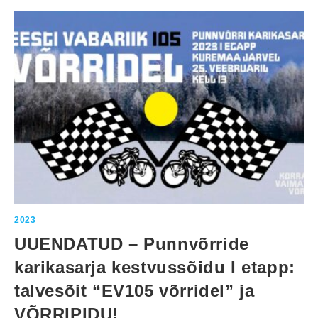
5
.
2
0
2
3
V
Ä
N
D
R
A
S
P
R
I
N
T
1
.
E
T
A
P
2023
P
UUENDATUD – Punnvõrride
karikasarja kestvussõidu I etapp:
talvesõit “EV105 võrridel” ja
VÕRRIPIDU!