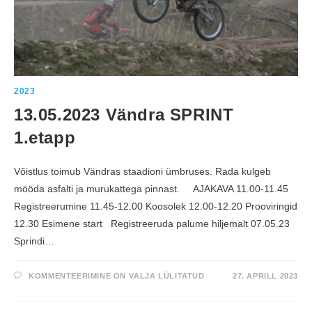
A
J
A
S
Õ
I
T
“
V
Õ
2023
R
R
13.05.2023 Vändra SPRINT
I
D
R
1.etapp
I
S
T
A
Võistlus toimub Vändras staadioni ümbruses. Rada kulgeb
V
A
mööda asfalti ja murukattega pinnast. AJAKAVA 11.00-11.45
D
S
Registreerumine 11.45-12.00 Koosolek 12.00-12.20 Prooviringid
A
R
12.30 Esimene start Registreeruda palume hiljemalt 07.05.23
V
E
Sprindi…
D
”
1
KOMMENTEERIMINE ON VÄLJA LÜLITATUD
27. APRILL 2023
3
.
0