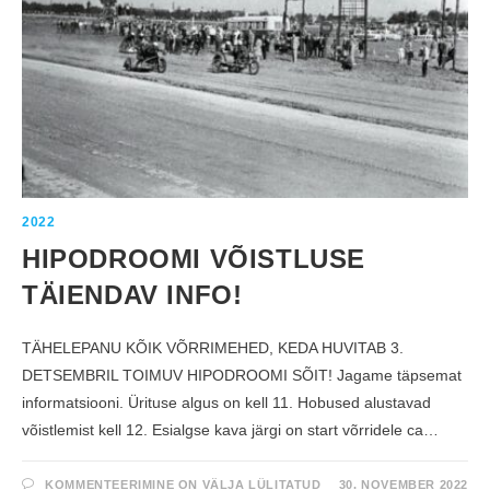
S
A
Õ
E
I
G
T
–
“
S
E
T
V
A
1
R
0
T
5
!
V
Õ
R
R
I
D
2022
E
L
HIPODROOMI VÕISTLUSE
”
J
A
TÄIENDAV INFO!
V
Õ
R
R
TÄHELEPANU KÕIK VÕRRIMEHED, KEDA HUVITAB 3.
I
P
DETSEMBRIL TOIMUV HIPODROOMI SÕIT! Jagame täpsemat
I
D
informatsiooni. Ürituse algus on kell 11. Hobused alustavad
U
!
võistlemist kell 12. Esialgse kava järgi on start võrridele ca…
H
KOMMENTEERIMINE ON VÄLJA LÜLITATUD
30. NOVEMBER 2022