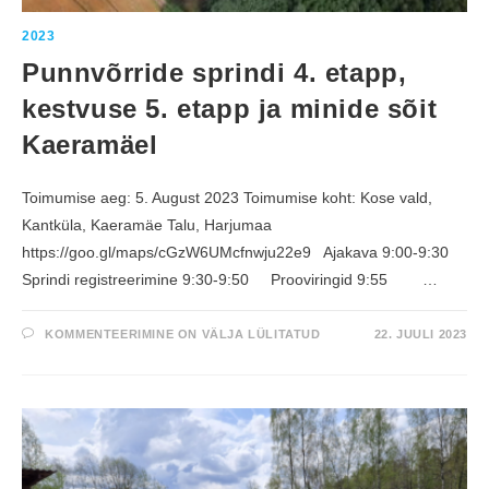
2023
Punnvõrride sprindi 4. etapp,
kestvuse 5. etapp ja minide sõit
Kaeramäel
Toimumise aeg: 5. August 2023 Toimumise koht: Kose vald,
Kantküla, Kaeramäe Talu, Harjumaa
https://goo.gl/maps/cGzW6UMcfnwju22e9 Ajakava 9:00-9:30
Sprindi registreerimine 9:30-9:50 Prooviringid 9:55 …
P
KOMMENTEERIMINE ON VÄLJA LÜLITATUD
22. JUULI 2023
U
N
N
V
Õ
R
R
I
D
E