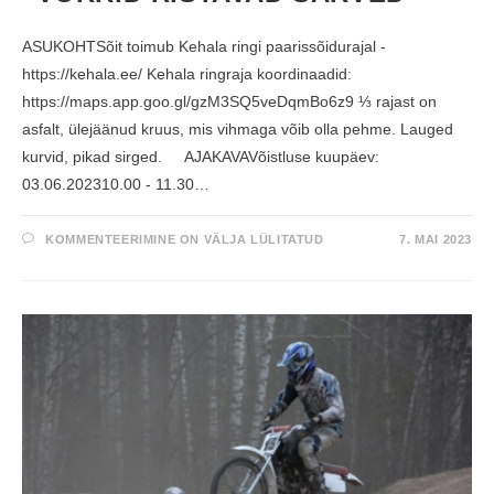
ASUKOHTSõit toimub Kehala ringi paarissõidurajal -
https://kehala.ee/ Kehala ringraja koordinaadid:
https://maps.app.goo.gl/gzM3SQ5veDqmBo6z9 ⅓ rajast on
asfalt, ülejäänud kruus, mis vihmaga võib olla pehme. Lauged
kurvid, pikad sirged. AJAKAVAVõistluse kuupäev:
03.06.202310.00 - 11.30…
K
KOMMENTEERIMINE ON VÄLJA LÜLITATUD
7. MAI 2023
E
H
A
L
A
R
I
N
G
I
P
A
A
R
I
S
R