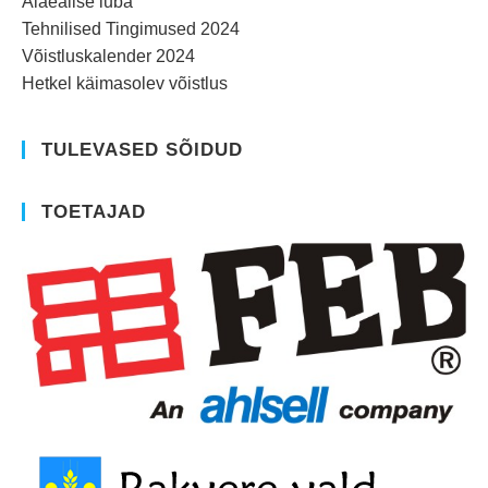
Alaealise luba
D
R
Tehnilised Tingimused 2024
O
O
Võistluskalender 2024
M
I
Hetkel käimasolev võistlus
L
TULEVASED SÕIDUD
TOETAJAD