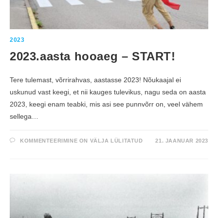
A
R
I
K
A
S
2023
A
R
2023.aasta hooaeg – START!
J
A
K
E
Tere tulemast, võrrirahvas, aastasse 2023! Nõukaajal ei
S
T
uskunud vast keegi, et nii kauges tulevikus, nagu seda on aasta
V
U
2023, keegi enam teabki, mis asi see punnvõrr on, veel vähem
S
S
sellega…
Õ
I
D
U
2
KOMMENTEERIMINE ON VÄLJA LÜLITATUD
21. JAANUAR 2023
I
0
E
2
T
3
A
.
P
A
P
A
:
S
T
T
A
A
L
H
V
O
E
O