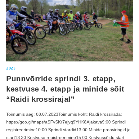
S
P
R
I
N
D
I
4
.
E
T
A
P
P
,
K
E
2023
S
T
Punnvõrride sprindi 3. etapp,
V
U
S
kestvuse 4. etapp ja minide sõit
E
5
“Raidi krossirajal”
.
E
T
A
P
Toimumis aeg: 08.07.2023Toimumis koht: Raidi krossirada;
P
https://goo.gl/maps/aSFvSKr7ejyq9YHK8Ajakava9:00 Sprindi
J
A
registreerimine10:00 Sprindi stardid13:00 Minide prooviringid ja
M
I
start13:30 Kestvuse registreerimine15:00 Kestvussõidu start
N