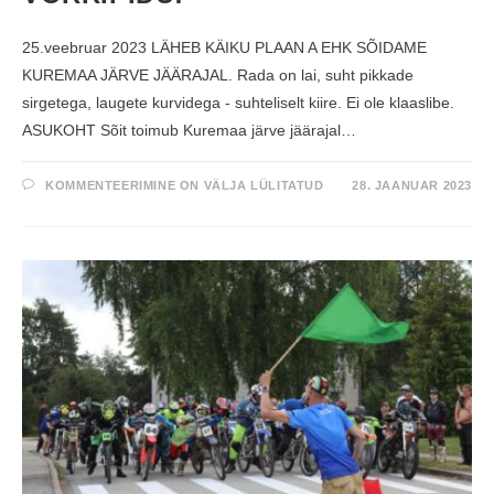
25.veebruar 2023 LÄHEB KÄIKU PLAAN A EHK SÕIDAME
KUREMAA JÄRVE JÄÄRAJAL. Rada on lai, suht pikkade
sirgetega, laugete kurvidega - suhteliselt kiire. Ei ole klaaslibe.
ASUKOHT Sõit toimub Kuremaa järve jäärajal…
U
KOMMENTEERIMINE ON VÄLJA LÜLITATUD
28. JAANUAR 2023
U
E
N
D
A
T
U
D
–
P
U
N
N
V
Õ
R
R
I
D
E
K