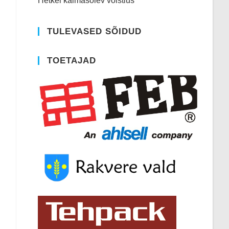
Hetkel käimasolev võistlus
TULEVASED SÕIDUD
TOETAJAD